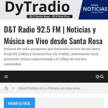
La Experiencia "Pampa Adentro" en 4x4:
D&T Radio 92.5 FM | Noticias y
Un Faro de Cuidado para Nuestros Mayores
Música en Vivo desde Santa Rosa
Invitación Taller “Padres preparados, hijos con carácter”
Emisora de radio pampeana que transmite en vivo desde Santa
Rosa (92.5 MHz) y General Pico (92.9 MHz). Información local,
Danzas Amanecer sureño en Con Pasión
provincial, música seleccionada y el reflejo de nuestra
comunidad.
Vicky Fleck presenta su primer trabajo musical AMENA...
Matrículas 2025 IALPA- Estan abiertas las matrículas para Jardin de Infantes.
Salud Publica en La Pampa, es cosa seria..
Encuentro de Matrimonios en Toay.
VIAJAR ES FÁCIL.