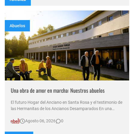
Abuelos
Una obra de amor en marcha: Nuestros abuelos
El futuro Hogar del Anciano en Santa Rosa y el testimonio de
las Hermanitas de los Ancianos Desamparados En una
nueva emisión de su sexta temporada al aire, el programa
Agosto 06, 2026
0
Compasión —conducido por Norma Abadie y transmitido a
través de múltiples plataformas por D&T Radio (92.5 MHz) ,
canal Som…