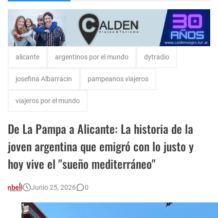
Escuela Sabática en su 172 aniversario se celebró en Intendente Alvear, La Pampa
Monte Hermoso, las playas mas cálidas con Norma Abadie.
alicante
argentinos por el mundo
dytradio
josefina Albarracin
pampeanos viajeros
viajeros por el mundo
De La Pampa a Alicante: La historia de la
joven argentina que emigró con lo justo y
hoy vive el "sueño mediterráneo"
Junio 25, 2026
0