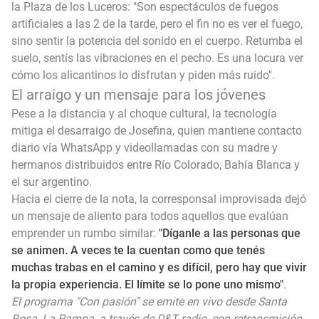
la Plaza de los Luceros: "Son espectáculos de fuegos
artificiales a las 2 de la tarde, pero el fin no es ver el fuego,
sino sentir la potencia del sonido en el cuerpo. Retumba el
suelo, sentís las vibraciones en el pecho. Es una locura ver
cómo los alicantinos lo disfrutan y piden más ruido".
El arraigo y un mensaje para los jóvenes
Pese a la distancia y al choque cultural, la tecnología
mitiga el desarraigo de Josefina, quien mantiene contacto
diario vía WhatsApp y videollamadas con su madre y
hermanos distribuidos entre Río Colorado, Bahía Blanca y
el sur argentino.
Hacia el cierre de la nota, la corresponsal improvisada dejó
un mensaje de aliento para todos aquellos que evalúan
emprender un rumbo similar:
"Díganle a las personas que
se animen. A veces te la cuentan como que tenés
muchas trabas en el camino y es difícil, pero hay que vivir
la propia experiencia. El límite se lo pone uno mismo"
.
El programa "Con pasión" se emite en vivo desde Santa
Rosa, La Pampa, a través de D&T radio, con retransmisión