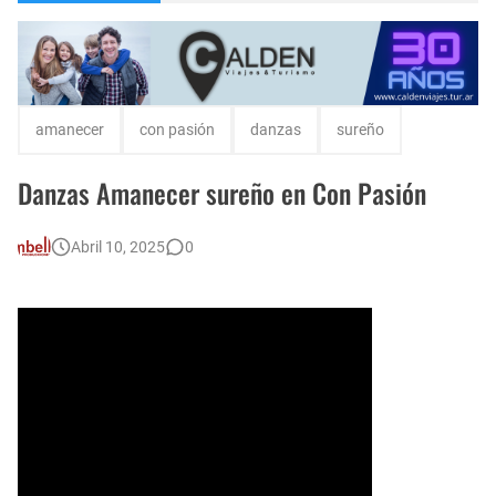
Escuela Sabática en su 172 aniversario se celebró en Intendente Alvear, La Pampa
Monte Hermoso, las playas mas cálidas con Norma Abadie.
amanecer
con pasión
danzas
sureño
Danzas Amanecer sureño en Con Pasión
Abril 10, 2025
0