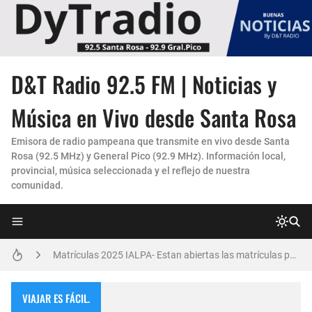
La Experiencia "Pampa Adentro" en 4x4:
D&T Radio 92.5 FM | Noticias y
Un Faro de Cuidado para Nuestros Mayores
Música en Vivo desde Santa Rosa
Invitación Taller “Padres preparados, hijos con carácter”
Emisora de radio pampeana que transmite en vivo desde Santa
Rosa (92.5 MHz) y General Pico (92.9 MHz). Información local,
Danzas Amanecer sureño en Con Pasión
provincial, música seleccionada y el reflejo de nuestra
comunidad.
Vicky Fleck presenta su primer trabajo musical AMENA...
Matrículas 2025 IALPA- Estan abiertas las matrículas para Jardin de Infantes.
Salud Publica en La Pampa, es cosa seria..
Encuentro de Matrimonios en Toay.
VIAJAR ES FÁCIL.