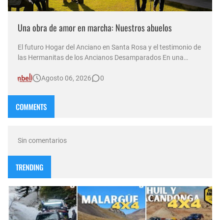
Una obra de amor en marcha: Nuestros abuelos
El futuro Hogar del Anciano en Santa Rosa y el testimonio de
las Hermanitas de los Ancianos Desamparados En una
nueva emisión de su sexta temporada al aire, el programa
Agosto 06, 2026
0
Compasión —conducido por Norma Abadie y transmitido a
través de múltiples plataformas por D&T Radio (92.5 MHz) ,
canal Som…
COMMENTS
Sin comentarios
TRENDING