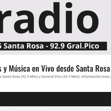
s y Música en Vivo desde Santa Rosa
Santa Rosa (92.5 MHz) y General Pico (92.9 MHz). Información local, pr
carácter”
 AMENA...