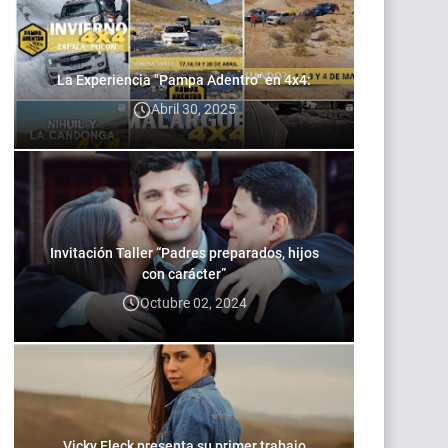
La Experiencia "Pampa Adentro" en 4x4:
Abril 30, 2025
Invitación Taller “Padres preparados, hijos
con carácter”
Octubre 02, 2024
Vicky Fleck presenta su primer trabajo