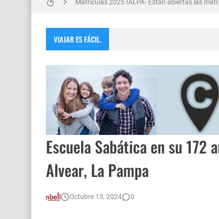
Matrículas 2025 IALPA- Estan abiertas las matrí
Salud Publica en La Pampa, es cosa seria..
VIAJAR ES FÁCIL.
Escuela Sabática en su 172 aniversario se cele
Encuentro de Matrimonios en Toay.
Monte Hermoso, las playas mas cálidas con No
Escuela Sabática en su 172 a
Alvear, La Pampa
Octubre 13, 2024
0