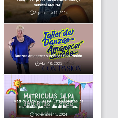
musical AMENA...
Septiembre 11, 2024
Danzas Amanecer sureño en Con Pasión
Abril 10, 2025
Matrículas 2025 IALPA- Estan abiertas las
matrículas para Jardin de Infantes.
Noviembre 15, 2024