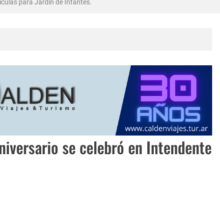
culas para Jardin de Infantes.
bró en Intendente Alvear, La Pampa
rma Abadie.
niversario se celebró en Intendente