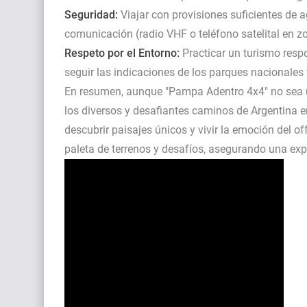
Seguridad:
Viajar con provisiones suficientes de a
comunicación (radio VHF o teléfono satelital en 
Respeto por el Entorno:
Practicar un turismo respo
seguir las indicaciones de los parques nacionales
En resumen, aunque "Pampa Adentro 4x4" no sea un
los diversos y desafiantes caminos de Argentina 
descubrir paisajes únicos y vivir la emoción del 
paleta de terrenos y desafíos, asegurando una expe