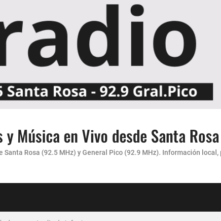
s y Música en Vivo desde Santa Rosa
Santa Rosa (92.5 MHz) y General Pico (92.9 MHz). Información local, pr
carácter”
 AMENA...