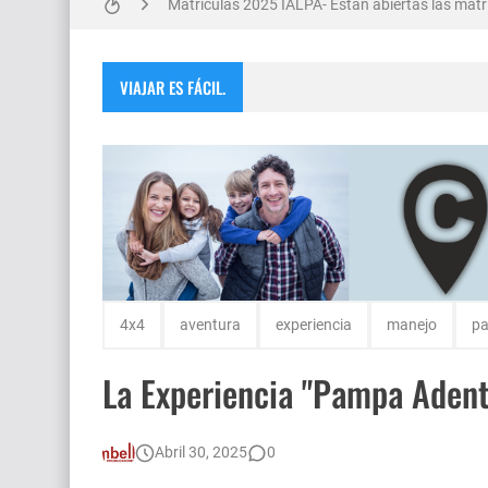
Matrículas 2025 IALPA- Estan abiertas las matrí
Salud Publica en La Pampa, es cosa seria..
VIAJAR ES FÁCIL.
Encuentro de Matrimonios en Toay.
Escuela Sabática en su 172 aniversario se cele
Monte Hermoso, las playas mas cálidas con No
4x4
aventura
experiencia
manejo
pa
La Experiencia "Pampa Adent
Abril 30, 2025
0