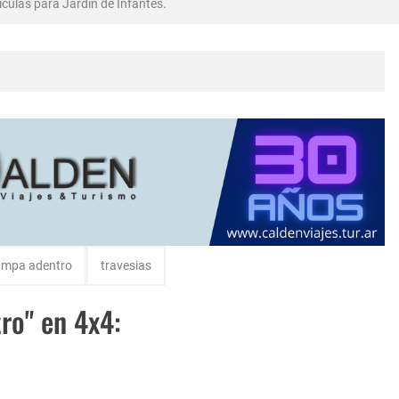
culas para Jardin de Infantes.
bró en Intendente Alvear, La Pampa
rma Abadie.
mpa adentro
travesias
ro" en 4x4: