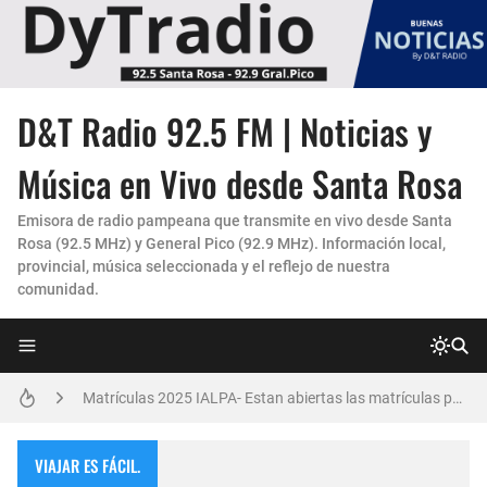
D&T Radio 92.5 FM | Noticias y
La Experiencia "Pampa Adentro" en 4x4:
Música en Vivo desde Santa Rosa
Un Faro de Cuidado para Nuestros Mayores
Emisora de radio pampeana que transmite en vivo desde Santa
Rosa (92.5 MHz) y General Pico (92.9 MHz). Información local,
Invitación Taller “Padres preparados, hijos con carácter”
provincial, música seleccionada y el reflejo de nuestra
comunidad.
Danzas Amanecer sureño en Con Pasión
Vicky Fleck presenta su primer trabajo musical AMENA...
Matrículas 2025 IALPA- Estan abiertas las matrículas para Jardin de Infantes.
Salud Publica en La Pampa, es cosa seria..
VIAJAR ES FÁCIL.