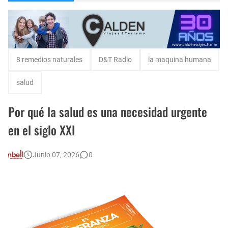
Encuentro de Matrimonios en Toay.
Escuela Sabática en su 172 aniversario se celebró en Intendente Alvear, La Pampa
Monte Hermoso, las playas mas cálidas con Norma Abadie.
8 remedios naturales
D&T Radio
la maquina humana
salud
Por qué la salud es una necesidad urgente
en el siglo XXI
Junio 07, 2026
0