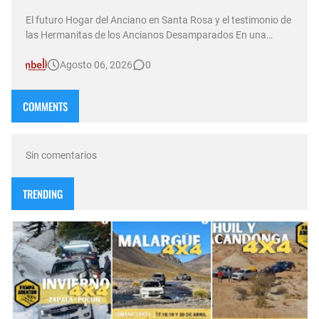
El futuro Hogar del Anciano en Santa Rosa y el testimonio de
las Hermanitas de los Ancianos Desamparados En una
nueva emisión de su sexta temporada al aire, el programa
Agosto 06, 2026
0
Compasión —conducido por Norma Abadie y transmitido a
través de múltiples plataformas por D&T Radio (92.5 MHz) ,
canal Som…
COMMENTS
Sin comentarios
TRENDING