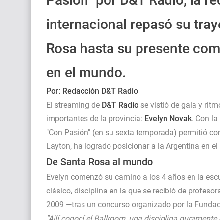
Pasión" por D&T Radio, la re
internacional repasó su tray
Rosa hasta su presente como
en el mundo.
Por: Redacción D&T Radio
El streaming de
D&T Radio
se vistió de gala y rit
importantes de la provincia:
Evelyn Novak
. Con la
"Con Pasión" (en su sexta temporada) permitió co
Layton, ha logrado posicionar a la Argentina en e
De Santa Rosa al mundo
Evelyn comenzó su camino a los 4 años en la esc
clásico, disciplina en la que se recibió de profes
2009 —tras un concurso organizado por la Fundac
"Allí conocí el Ballroom, una disciplina puramente