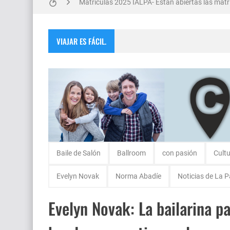
Matrículas 2025 IALPA- Estan abiertas las matrí
Salud Publica en La Pampa, es cosa seria..
VIAJAR ES FÁCIL.
Encuentro de Matrimonios en Toay.
Escuela Sabática en su 172 aniversario se cele
Monte Hermoso, las playas mas cálidas con No
Baile de Salón
Ballroom
con pasión
Cult
Evelyn Novak
Norma Abadíe
Noticias de La 
Evelyn Novak: La bailarina 