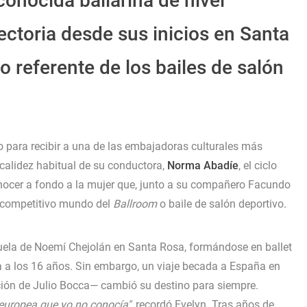
conocida bailarina de nivel
ectoria desde sus inicios en Santa
 referente de los bailes de salón
mo para recibir a una de las embajadoras culturales más
 calidez habitual de su conductora,
Norma Abadíe
, el ciclo
nocer a fondo a la mujer que, junto a su compañero Facundo
l competitivo mundo del
Ballroom
o baile de salón deportivo.
uela de Noemí Chejolán en Santa Rosa, formándose en ballet
ora a los 16 años. Sin embargo, un viaje becada a España en
ión de Julio Bocca— cambió su destino para siempre.
 europea que yo no conocía"
, recordó Evelyn. Tras años de