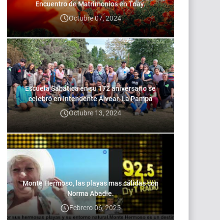
Encuentro de Matrimonios en Toay.
Octubre 07, 2024
Escuela Sabática en su 172 aniversario se
celebró en Intendente Alvear, La Pampa
Octubre 13, 2024
Monte Hermoso, las playas mas cálidas con
Norma Abadie.
Febrero 06, 2025