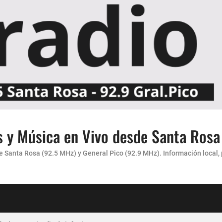
s y Música en Vivo desde Santa Rosa
Santa Rosa (92.5 MHz) y General Pico (92.9 MHz). Información local, pr
carácter”
 AMENA...