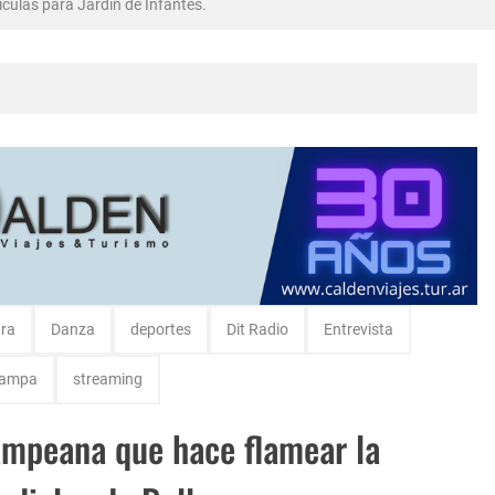
culas para Jardin de Infantes.
bró en Intendente Alvear, La Pampa
rma Abadie.
ura
Danza
deportes
Dit Radio
Entrevista
Pampa
streaming
pampeana que hace flamear la