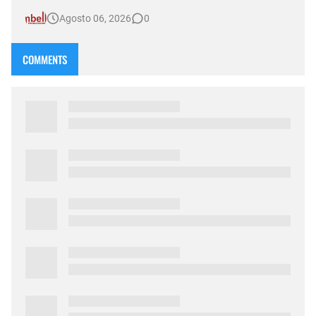
nueva emisión de su sexta temporada al aire, el programa
Agosto 06, 2026
0
Compasión —conducido por Norma Abadie y transmitido a
través de múltiples plataformas por D&T Radio (92.5 MHz) ,
canal Som…
COMMENTS