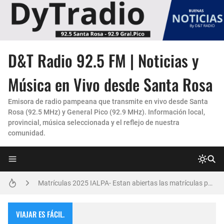
D&T Radio 92.5 FM | Noticias y
La Experiencia "Pampa Adentro" en 4x4:
Música en Vivo desde Santa Rosa
Un Faro de Cuidado para Nuestros Mayores
Emisora de radio pampeana que transmite en vivo desde Santa
Rosa (92.5 MHz) y General Pico (92.9 MHz). Información local,
Invitación Taller “Padres preparados, hijos con carácter”
provincial, música seleccionada y el reflejo de nuestra
comunidad.
Danzas Amanecer sureño en Con Pasión
Vicky Fleck presenta su primer trabajo musical AMENA...
Matrículas 2025 IALPA- Estan abiertas las matrículas para Jardin de Infantes.
Salud Publica en La Pampa, es cosa seria..
VIAJAR ES FÁCIL.