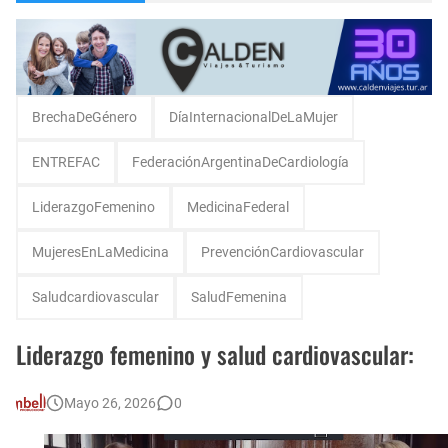
Encuentro de Matrimonios en Toay.
Escuela Sabática en su 172 aniversario se celebró en Intendente Alvear, La Pampa
Monte Hermoso, las playas mas cálidas con Norma Abadie.
BrechaDeGénero
DíaInternacionalDeLaMujer
ENTREFAC
FederaciónArgentinaDeCardiología
LiderazgoFemenino
MedicinaFederal
MujeresEnLaMedicina
PrevenciónCardiovascular
Saludcardiovascular
SaludFemenina
Liderazgo femenino y salud cardiovascular:
Mayo 26, 2026
0