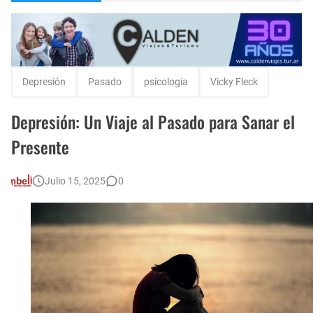
Encuentro de Matrimonios en Toay.
Escuela Sabática en su 172 aniversario se celebró en Intendente Alvear, La Pampa
Monte Hermoso, las playas mas cálidas con Norma Abadie.
Depresión
Pasado
psicologia
Vicky Fleck
Depresión: Un Viaje al Pasado para Sanar el
Presente
Julio 15, 2025
0