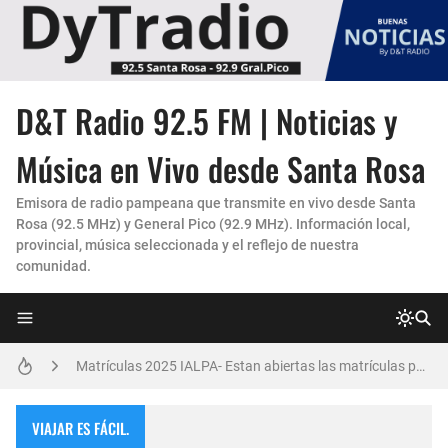
D&T Radio 92.5 FM | Noticias y
La Experiencia "Pampa Adentro" en 4x4:
Música en Vivo desde Santa Rosa
Un Faro de Cuidado para Nuestros Mayores
Emisora de radio pampeana que transmite en vivo desde Santa
Invitación Taller “Padres preparados, hijos con carácter”
Rosa (92.5 MHz) y General Pico (92.9 MHz). Información local,
provincial, música seleccionada y el reflejo de nuestra
comunidad.
Danzas Amanecer sureño en Con Pasión
Vicky Fleck presenta su primer trabajo musical AMENA...
Matrículas 2025 IALPA- Estan abiertas las matrículas para Jardin de Infantes.
Salud Publica en La Pampa, es cosa seria..
VIAJAR ES FÁCIL.