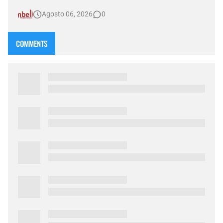
nueva emisión de su sexta temporada al aire, el programa
Agosto 06, 2026
0
Compasión —conducido por Norma Abadie y transmitido a
través de múltiples plataformas por D&T Radio (92.5 MHz) ,
canal Som…
COMMENTS