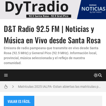
D&T Radio 92.5 FM | Noticias y
Un Faro de Cuidado para Nuestros Mayores
Música en Vivo desde Santa Rosa
La Experiencia "Pampa Adentro" en 4x4:
Emisora de radio pampeana que transmite en vivo desde Santa
Rosa (92.5 MHz) y General Pico (92.9 MHz). Información local,
Invitación Taller “Padres preparados, hijos con carácter”
provincial, música seleccionada y el reflejo de nuestra
comunidad.
Vicky Fleck presenta su primer trabajo musical AMENA...
Danzas Amanecer sureño en Con Pasión
Matrículas 2025 IALPA- Estan abiertas las matrículas para Jardin de Infantes.
Salud Publica en La Pampa, es cosa seria..
VIAJAR ES FÁCIL.