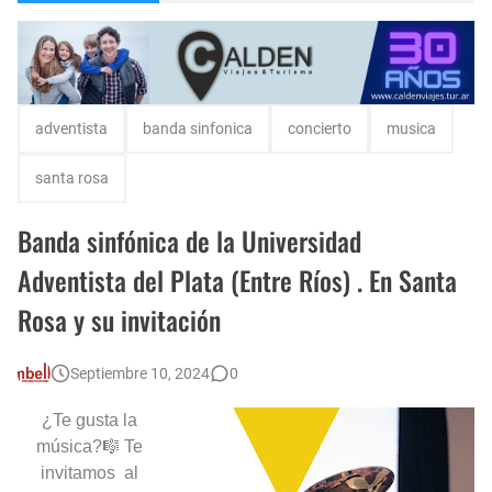
Escuela Sabática en su 172 aniversario se celebró en Intendente Alvear, La Pampa
Encuentro de Matrimonios en Toay.
Monte Hermoso, las playas mas cálidas con Norma Abadie.
adventista
banda sinfonica
concierto
musica
santa rosa
Banda sinfónica de la Universidad
Adventista del Plata (Entre Ríos) . En Santa
Rosa y su invitación
Septiembre 10, 2024
0
¿Te gusta la
música?🎼 Te
invitamos al