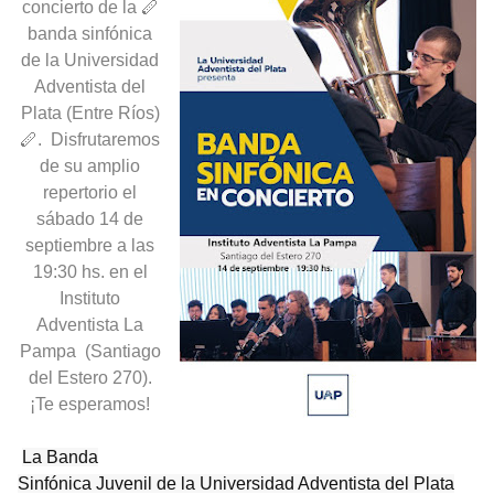
concierto de la 🪈
banda sinfónica
de la Universidad
Adventista del
Plata (Entre Ríos)
🪈. Disfrutaremos
de su amplio
repertorio el
sábado 14 de
septiembre a las
19:30 hs. en el
Instituto
Adventista La
Pampa (Santiago
del Estero 270).
¡Te esperamos!
La Banda
Sinfónica Juvenil de la Universidad Adventista del Plata