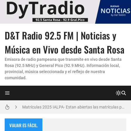
La Experiencia "Pampa Adentro" en 4x4:
D&T Radio 92.5 FM | Noticias y
Un Faro de Cuidado para Nuestros Mayores
Música en Vivo desde Santa Rosa
Invitación Taller “Padres preparados, hijos con carácter”
Emisora de radio pampeana que transmite en vivo desde Santa
Rosa (92.5 MHz) y General Pico (92.9 MHz). Información local,
Danzas Amanecer sureño en Con Pasión
provincial, música seleccionada y el reflejo de nuestra
comunidad.
Vicky Fleck presenta su primer trabajo musical AMENA...
Matrículas 2025 IALPA- Estan abiertas las matrículas para Jardin de Infantes.
Salud Publica en La Pampa, es cosa seria..
Encuentro de Matrimonios en Toay.
VIAJAR ES FÁCIL.