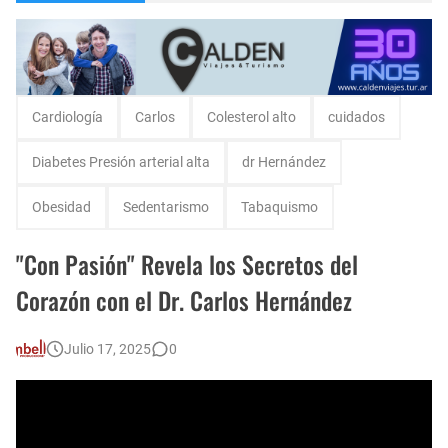
Escuela Sabática en su 172 aniversario se celebró en Intendente Alvear, La Pampa
Monte Hermoso, las playas mas cálidas con Norma Abadie.
Cardiología
Carlos
Colesterol alto
cuidados
Diabetes Presión arterial alta
dr Hernández
Obesidad
Sedentarismo
Tabaquismo
"Con Pasión" Revela los Secretos del
Corazón con el Dr. Carlos Hernández
Julio 17, 2025
0