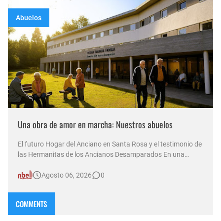
Abuelos
Una obra de amor en marcha: Nuestros abuelos
El futuro Hogar del Anciano en Santa Rosa y el testimonio de
las Hermanitas de los Ancianos Desamparados En una
nueva emisión de su sexta temporada al aire, el programa
Agosto 06, 2026
0
Compasión —conducido por Norma Abadie y transmitido a
través de múltiples plataformas por D&T Radio (92.5 MHz) ,
canal Som…
COMMENTS