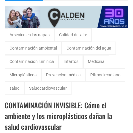
Invitación Taller “Padres preparados, hijos con carácter”
Vicky Fleck presenta su primer trabajo musical AMENA...
Danzas Amanecer sureño en Con Pasión
Arsénico en las napas
Calidad del aire
Matrículas 2025 IALPA- Estan abiertas las matrículas para Jardin de Infantes.
Contaminación ambiental
Contaminación del agua
Salud Publica en La Pampa, es cosa seria..
Contaminación lumínica
Infartos
Medicina
Escuela Sabática en su 172 aniversario se celebró en Intendente Alvear, La Pampa
Microplásticos
Prevención médica
Ritmocircadiano
Encuentro de Matrimonios en Toay.
salud
Saludcardiovascular
Monte Hermoso, las playas mas cálidas con Norma Abadie.
CONTAMINACIÓN INVISIBLE: Cómo el
ambiente y los microplásticos dañan la
salud cardiovascular