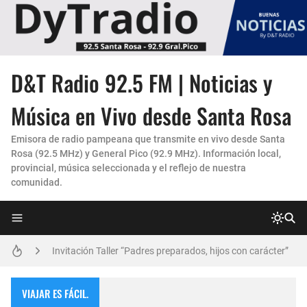
D&T Radio 92.5 FM | Noticias y
Música en Vivo desde Santa Rosa
Emisora de radio pampeana que transmite en vivo desde Santa
Rosa (92.5 MHz) y General Pico (92.9 MHz). Información local,
provincial, música seleccionada y el reflejo de nuestra
comunidad.
La Experiencia "Pampa Adentro" en 4x4:
Un Faro de Cuidado para Nuestros Mayores
Invitación Taller “Padres preparados, hijos con carácter”
Danzas Amanecer sureño en Con Pasión
VIAJAR ES FÁCIL.