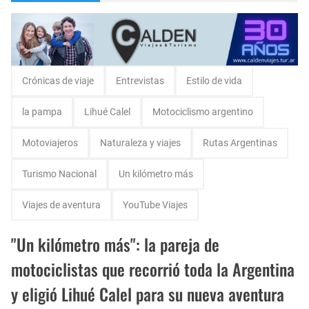
Vicky Fleck presenta su primer trabajo musical AMENA...
Matrículas 2025 IALPA- Estan abiertas las matrículas para Jardin de Infantes.
Salud Publica en La Pampa, es cosa seria..
Crónicas de viaje
Entrevistas
Estilo de vida
Encuentro de Matrimonios en Toay.
la pampa
Lihué Calel
Motociclismo argentino
Escuela Sabática en su 172 aniversario se celebró en Intendente Alvear, La Pampa
Motoviajeros
Naturaleza y viajes
Rutas Argentinas
Monte Hermoso, las playas mas cálidas con Norma Abadie.
Turismo Nacional
Un kilómetro más
Viajes de aventura
YouTube Viajes
"Un kilómetro más": la pareja de
motociclistas que recorrió toda la Argentina
y eligió Lihué Calel para su nueva aventura