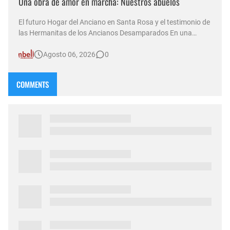
Una obra de amor en marcha: Nuestros abuelos
El futuro Hogar del Anciano en Santa Rosa y el testimonio de
las Hermanitas de los Ancianos Desamparados En una
nueva emisión de su sexta temporada al aire, el programa
Agosto 06, 2026
0
Compasión —conducido por Norma Abadie y transmitido a
través de múltiples plataformas por D&T Radio (92.5 MHz) ,
canal Som…
COMMENTS