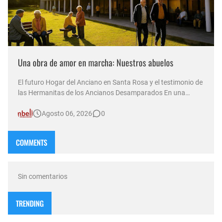
Una obra de amor en marcha: Nuestros abuelos
El futuro Hogar del Anciano en Santa Rosa y el testimonio de
las Hermanitas de los Ancianos Desamparados En una
nueva emisión de su sexta temporada al aire, el programa
Agosto 06, 2026
0
Compasión —conducido por Norma Abadie y transmitido a
través de múltiples plataformas por D&T Radio (92.5 MHz) ,
canal Som…
COMMENTS
Sin comentarios
TRENDING