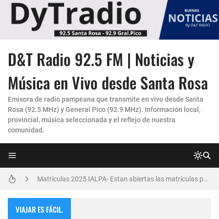
D&T Radio 92.5 FM | Noticias y
La Experiencia "Pampa Adentro" en 4x4:
Música en Vivo desde Santa Rosa
Un Faro de Cuidado para Nuestros Mayores
Emisora de radio pampeana que transmite en vivo desde Santa
Rosa (92.5 MHz) y General Pico (92.9 MHz). Información local,
Invitación Taller “Padres preparados, hijos con carácter”
provincial, música seleccionada y el reflejo de nuestra
comunidad.
Danzas Amanecer sureño en Con Pasión
Vicky Fleck presenta su primer trabajo musical AMENA...
Matrículas 2025 IALPA- Estan abiertas las matrículas para Jardin de Infantes.
Salud Publica en La Pampa, es cosa seria..
VIAJAR ES FÁCIL.