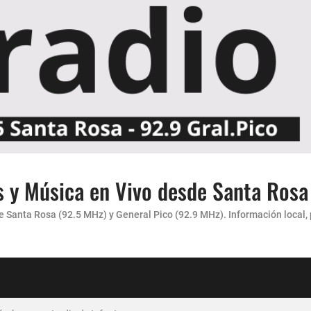
s y Música en Vivo desde Santa Rosa
carácter”
Santa Rosa (92.5 MHz) y General Pico (92.9 MHz). Información local, pr
 AMENA...
culas para Jardin de Infantes.