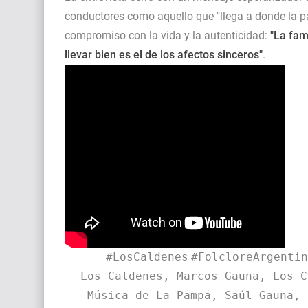
conductores como aquello que "llega a donde la p
compromiso con la vida y la autenticidad:
"La fam
llevar bien es el de los afectos sinceros"
.
#LosCaldenes
#FolcloreArgentin
Los Caldenes, Marcos Gauna, Los C
Música de La Pampa, Saúl Gauna, 