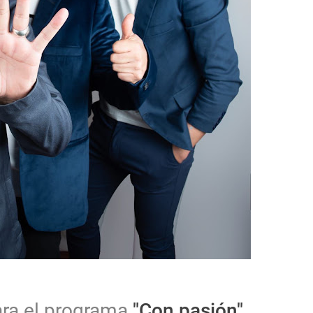
ara el programa
"Con pasión"
,