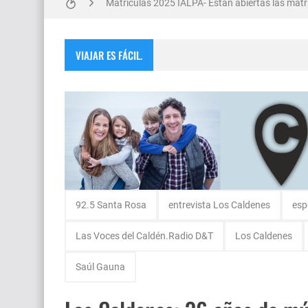
Salud Publica en La Pampa, es cosa seria..
Encuentro de Matrimonios en Toay.
VIAJAR ES FÁCIL.
Escuela Sabática en su 172 aniversario se cele
Monte Hermoso, las playas mas cálidas con No
92.5 Santa Rosa
entrevista Los Caldenes
esp
Las Voces del Caldén.Radio D&T
Los Caldenes
Saúl Gauna