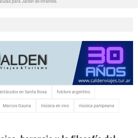
bró en Intendente Alvear, La Pampa
rma Abadie.
ectáculos en Santa Rosa
folclore argentino
Marcos Gauna
música en vivo
música pampeana