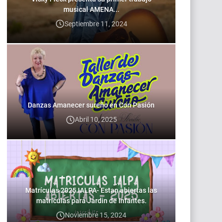
musical AMENA...
Septiembre 11, 2024
Danzas Amanecer sureño en Con Pasión
Abril 10, 2025
Matrículas 2025 IALPA- Estan abiertas las
matrículas para Jardin de Infantes.
Noviembre 15, 2024