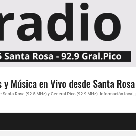
s y Música en Vivo desde Santa Rosa
carácter”
Santa Rosa (92.5 MHz) y General Pico (92.9 MHz). Información local, pr
 AMENA...
culas para Jardin de Infantes.