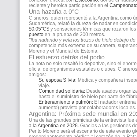
reciente y heroica participación en el
Campeonato
Una hazaña a 0°C
Cisneros, quien representó a la Argentina como ú
Sudamérica, relató la dureza de nadar en condic
$0,05°C$
y sensaciones térmicas que rozaron lo
puesto
en la prueba de 200 metros.
"Iba nadando y veía los trozos de hielo debajo de
competencia más extrema de su carrera, superando
Moreno y el Mundial de Estonia.
El esfuerzo detrás del podio
La nota no solo resaltó lo deportivo, sino el enor
oficial de organismos estatales o clubes, Cisneros
amigos:
Su esposa Silvia:
Médica y compañera insepara
viaje.
Comunidad solidaria:
Desde asados organizad
hasta el suministro de hielo por parte de fáb
Entrenamiento a pulmón:
El nadador entrena 
aumento) provisto por colaboradores locales.
Argentina: Próxima sede mundial en 20
Una de las grandes primicias de la entrevista fue
a la Argentina en 2028
. Gracias a las gestiones d
Perito Moreno será el escenario de este evento glo
predominantemente nórdica al corazón de la Pata