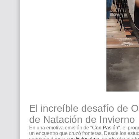
El increíble desafío de 
de Natación de Invierno
En una emotiva emisión de
"Con Pasión"
, el pro
un encuentro que cruzó fronteras. Desde los estu
conexión directa con
Estocolmo
, donde el nadad