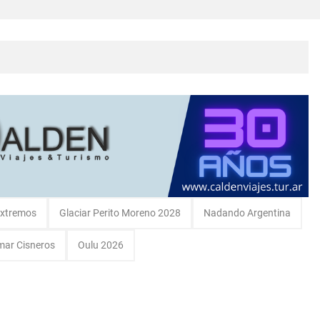
bró en Intendente Alvear, La Pampa
rma Abadie.
extremos
Glaciar Perito Moreno 2028
Nadando Argentina
ar Cisneros
Oulu 2026