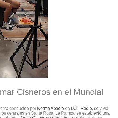
Omar Cisneros en el Mundial
grama conducido por
Norma Abadie
en
D&T Radio
, se vivió
dios centrales en Santa Rosa, La Pampa, se estableció una
or bahiense
Omar Cisneros
compartió los detalles de su