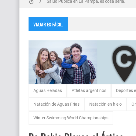
Salud Publica en La Pampa, es cosa seria..
Escuela Sabática en su 172 aniversario se cele
VIAJAR ES FÁCIL.
Encuentro de Matrimonios en Toay.
Monte Hermoso, las playas mas cálidas con No
Aguas Heladas
Atletas argentinos
Deportes 
Natación de Aguas Frías
Natación en hielo
Om
Winter Swimming World Championships