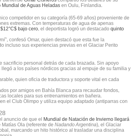
 Mundial de Aguas Heladas
en Oulu, Finlandia.
nico competidor en su categoría (65-69 años) proveniente de
iones extremas. Con temperaturas de agua de apenas
s
$12°C$
bajo cero
, el deportista logró un destacado
quinto
 mí"
, confesó Omar, quien destacó que esta fue la
 incluso sus experiencias previas en el Glaciar Perito
me sacrificio personal detrás de cada brazada. Sin apoyo
 llegó a los países nórdicos gracias al empuje de su familia y
ble, quien oficia de traductora y soporte vital en cada
os por amigos en Bahía Blanca para recaudar fondos,
ricas locales para sus entrenamientos en bañera.
en el Club Olimpo y utiliza equipo adaptado (antiparras con
28
 el anuncio de que el
Mundial de Natación de Invierno llegará
e Matías Ola (referente de
Nadando Argentina
), el Glaciar
bal, marcando un hito histórico al trasladar una disciplina
gonia.