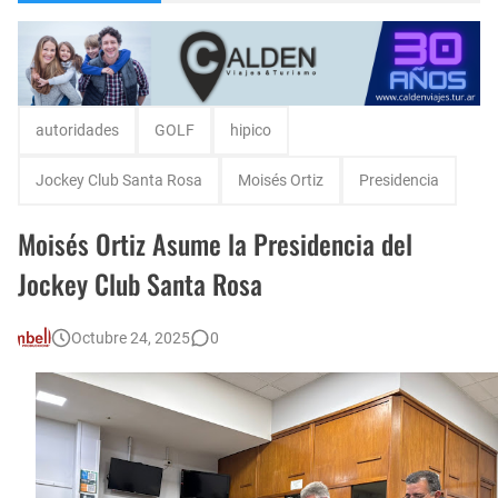
Encuentro de Matrimonios en Toay.
Escuela Sabática en su 172 aniversario se celebró en Intendente Alvear, La Pampa
Monte Hermoso, las playas mas cálidas con Norma Abadie.
autoridades
GOLF
hipico
Jockey Club Santa Rosa
Moisés Ortiz
Presidencia
Moisés Ortiz Asume la Presidencia del
Jockey Club Santa Rosa
Octubre 24, 2025
0