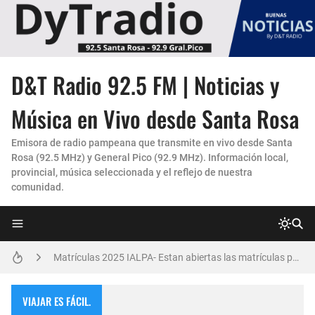
D&T Radio 92.5 FM | Noticias y
La Experiencia "Pampa Adentro" en 4x4:
Música en Vivo desde Santa Rosa
Un Faro de Cuidado para Nuestros Mayores
Emisora de radio pampeana que transmite en vivo desde Santa
Rosa (92.5 MHz) y General Pico (92.9 MHz). Información local,
Invitación Taller “Padres preparados, hijos con carácter”
provincial, música seleccionada y el reflejo de nuestra
comunidad.
Danzas Amanecer sureño en Con Pasión
Vicky Fleck presenta su primer trabajo musical AMENA...
Matrículas 2025 IALPA- Estan abiertas las matrículas para Jardin de Infantes.
Salud Publica en La Pampa, es cosa seria..
VIAJAR ES FÁCIL.