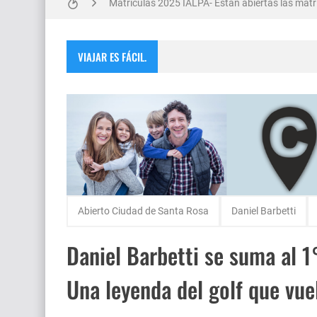
Matrículas 2025 IALPA- Estan abiertas las matrí
Salud Publica en La Pampa, es cosa seria..
VIAJAR ES FÁCIL.
Encuentro de Matrimonios en Toay.
Escuela Sabática en su 172 aniversario se cele
Monte Hermoso, las playas mas cálidas con No
Abierto Ciudad de Santa Rosa
Daniel Barbetti
Daniel Barbetti se suma al 1
Una leyenda del golf que vuel