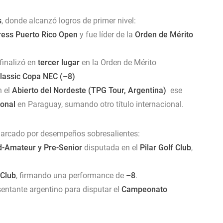
s
, donde alcanzó logros de primer nivel:
ess Puerto Rico Open
y fue líder de la
Orden de Mérito
finalizó en
tercer lugar
en la Orden de Mérito
lassic Copa NEC
(–8)
n el
Abierto del Nordeste
(
TPG Tour, Argentina
)
ese
ional
en Paraguay, sumando otro título internacional.
 marcado por desempeños sobresalientes:
id-Amateur y Pre-Senior
disputada en el
Pilar Golf Club
,
 Club
, firmando una performance de
–8
.
entante argentino para disputar el
Campeonato