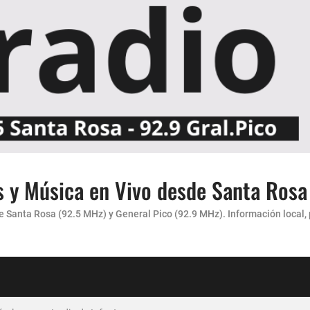
s y Música en Vivo desde Santa Rosa
Santa Rosa (92.5 MHz) y General Pico (92.9 MHz). Información local, pr
carácter”
 AMENA...