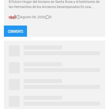
El futuro Hogar del Anciano en Santa Rosa y el testimonio de
las Hermanitas de los Ancianos Desamparados En una
nueva emisión de su sexta temporada al aire, el programa
Agosto 06, 2026
0
Compasión —conducido por Norma Abadie y transmitido a
través de múltiples plataformas por D&T Radio (92.5 MHz) ,
canal Som…
COMMENTS