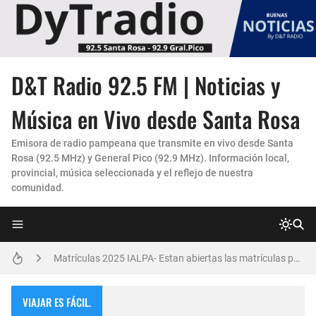
D&T Radio 92.5 FM | Noticias y
La Experiencia "Pampa Adentro" en 4x4:
Música en Vivo desde Santa Rosa
Un Faro de Cuidado para Nuestros Mayores
Emisora de radio pampeana que transmite en vivo desde Santa
Rosa (92.5 MHz) y General Pico (92.9 MHz). Información local,
Invitación Taller “Padres preparados, hijos con carácter”
provincial, música seleccionada y el reflejo de nuestra
comunidad.
Danzas Amanecer sureño en Con Pasión
Vicky Fleck presenta su primer trabajo musical AMENA...
Matrículas 2025 IALPA- Estan abiertas las matrículas para Jardin de Infantes.
Salud Publica en La Pampa, es cosa seria..
VIAJAR ES FÁCIL.