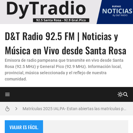
D&T Radio 92.5 FM | Noticias y
La Experiencia "Pampa Adentro" en 4x4:
Música en Vivo desde Santa Rosa
Un Faro de Cuidado para Nuestros Mayores
Emisora de radio pampeana que transmite en vivo desde Santa
Rosa (92.5 MHz) y General Pico (92.9 MHz). Información local,
Invitación Taller “Padres preparados, hijos con carácter”
provincial, música seleccionada y el reflejo de nuestra
comunidad.
Danzas Amanecer sureño en Con Pasión
Vicky Fleck presenta su primer trabajo musical AMENA...
Matrículas 2025 IALPA- Estan abiertas las matrículas para Jardin de Infantes.
Salud Publica en La Pampa, es cosa seria..
VIAJAR ES FÁCIL.