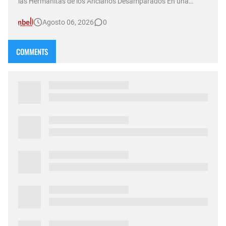
las Hermanitas de los Ancianos Desamparados En una
nueva emisión de su sexta temporada al aire, el programa
Agosto 06, 2026
0
Compasión —conducido por Norma Abadie y transmitido a
través de múltiples plataformas por D&T Radio (92.5 MHz) ,
canal Som…
COMMENTS