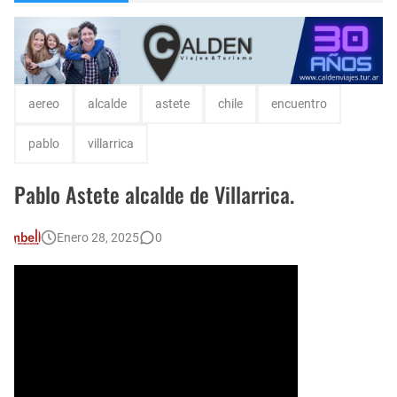
Encuentro de Matrimonios en Toay.
Escuela Sabática en su 172 aniversario se celebró en Intendente Alvear, La Pampa
Monte Hermoso, las playas mas cálidas con Norma Abadie.
aereo
alcalde
astete
chile
encuentro
pablo
villarrica
Pablo Astete alcalde de Villarrica.
Enero 28, 2025
0