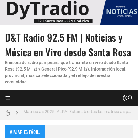
La Experiencia "Pampa Adentro" en 4x4:
D&T Radio 92.5 FM | Noticias y
Un Faro de Cuidado para Nuestros Mayores
Música en Vivo desde Santa Rosa
Invitación Taller “Padres preparados, hijos con carácter”
Emisora de radio pampeana que transmite en vivo desde Santa
Rosa (92.5 MHz) y General Pico (92.9 MHz). Información local,
Vicky Fleck presenta su primer trabajo musical AMENA...
provincial, música seleccionada y el reflejo de nuestra
comunidad.
Danzas Amanecer sureño en Con Pasión
Matrículas 2025 IALPA- Estan abiertas las matrículas para Jardin de Infantes.
Salud Publica en La Pampa, es cosa seria..
Escuela Sabática en su 172 aniversario se celebró en Intendente Alvear, La Pampa
VIAJAR ES FÁCIL.