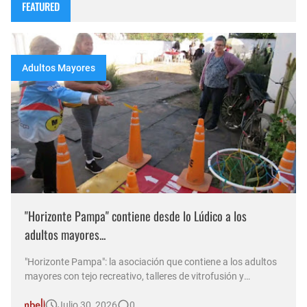
FEATURED
Adultos Mayores
"Horizonte Pampa" contiene desde lo Lúdico a los
adultos mayores...
"Horizonte Pampa": la asociación que contiene a los adultos
mayores con tejo recreativo, talleres de vitrofusión y
solidaridad En una entrevista con Norma Abadie por D&T
Julio 30, 2026
0
Radio, el presidente de la institución, Mario, repasó las