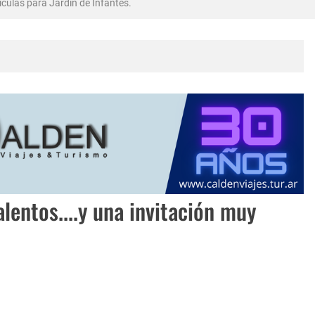
culas para Jardin de Infantes.
bró en Intendente Alvear, La Pampa
rma Abadie.
lentos....y una invitación muy