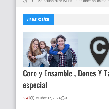
Matrículas 2025 IALPA- Estan abiertas las matrí
Salud Publica en La Pampa, es cosa seria..
VIAJAR ES FÁCIL.
Encuentro de Matrimonios en Toay.
Escuela Sabática en su 172 aniversario se cele
Monte Hermoso, las playas mas cálidas con No
Coro y Ensamble , Dones Y Ta
especial
Octubre 16, 2024
0