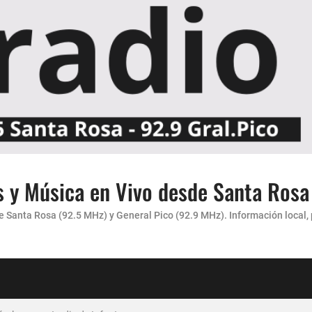
s y Música en Vivo desde Santa Rosa
Santa Rosa (92.5 MHz) y General Pico (92.9 MHz). Información local, pr
carácter”
 AMENA...