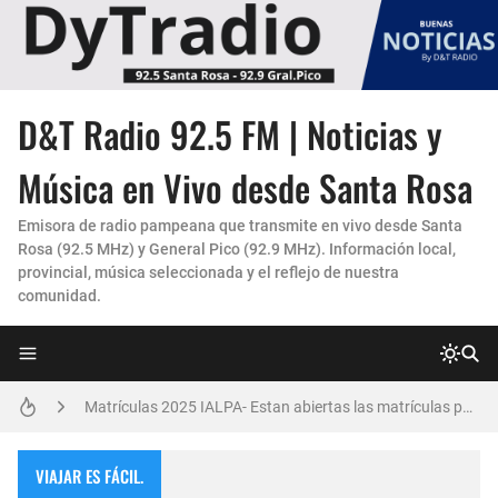
D&T Radio 92.5 FM | Noticias y
La Experiencia "Pampa Adentro" en 4x4:
Música en Vivo desde Santa Rosa
Un Faro de Cuidado para Nuestros Mayores
Emisora de radio pampeana que transmite en vivo desde Santa
Rosa (92.5 MHz) y General Pico (92.9 MHz). Información local,
Invitación Taller “Padres preparados, hijos con carácter”
provincial, música seleccionada y el reflejo de nuestra
comunidad.
Vicky Fleck presenta su primer trabajo musical AMENA...
Danzas Amanecer sureño en Con Pasión
Matrículas 2025 IALPA- Estan abiertas las matrículas para Jardin de Infantes.
Salud Publica en La Pampa, es cosa seria..
VIAJAR ES FÁCIL.